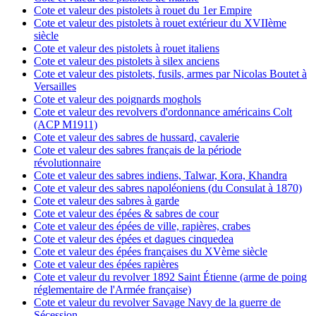
Cote et valeur des pistolets à rouet du 1er Empire
Cote et valeur des pistolets à rouet extérieur du XVIIème
siècle
Cote et valeur des pistolets à rouet italiens
Cote et valeur des pistolets à silex anciens
Cote et valeur des pistolets, fusils, armes par Nicolas Boutet à
Versailles
Cote et valeur des poignards moghols
Cote et valeur des revolvers d'ordonnance américains Colt
(ACP M1911)
Cote et valeur des sabres de hussard, cavalerie
Cote et valeur des sabres français de la période
révolutionnaire
Cote et valeur des sabres indiens, Talwar, Kora, Khandra
Cote et valeur des sabres napoléoniens (du Consulat à 1870)
Cote et valeur des sabres à garde
Cote et valeur des épées & sabres de cour
Cote et valeur des épées de ville, rapières, crabes
Cote et valeur des épées et dagues cinquedea
Cote et valeur des épées françaises du XVème siècle
Cote et valeur des épées rapières
Cote et valeur du revolver 1892 Saint Étienne (arme de poing
réglementaire de l'Armée française)
Cote et valeur du revolver Savage Navy de la guerre de
Sécession