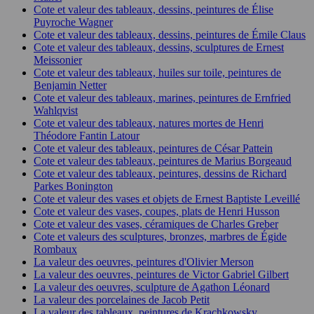
Cote et valeur des tableaux, dessins, peintures de Élise
Puyroche Wagner
Cote et valeur des tableaux, dessins, peintures de Émile Claus
Cote et valeur des tableaux, dessins, sculptures de Ernest
Meissonier
Cote et valeur des tableaux, huiles sur toile, peintures de
Benjamin Netter
Cote et valeur des tableaux, marines, peintures de Ernfried
Wahlqvist
Cote et valeur des tableaux, natures mortes de Henri
Théodore Fantin Latour
Cote et valeur des tableaux, peintures de César Pattein
Cote et valeur des tableaux, peintures de Marius Borgeaud
Cote et valeur des tableaux, peintures, dessins de Richard
Parkes Bonington
Cote et valeur des vases et objets de Ernest Baptiste Leveillé
Cote et valeur des vases, coupes, plats de Henri Husson
Cote et valeur des vases, céramiques de Charles Greber
Cote et valeurs des sculptures, bronzes, marbres de Égide
Rombaux
La valeur des oeuvres, peintures d'Olivier Merson
La valeur des oeuvres, peintures de Victor Gabriel Gilbert
La valeur des oeuvres, sculpture de Agathon Léonard
La valeur des porcelaines de Jacob Petit
La valeur des tableaux, peintures de Krachkowsky