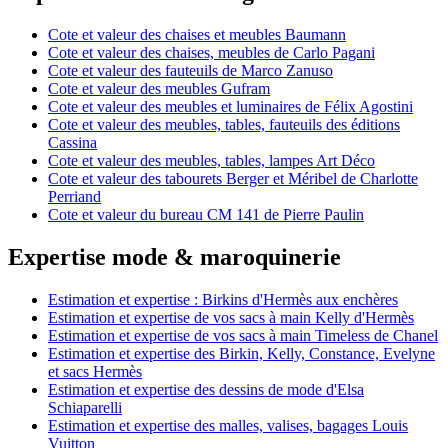
Cote et valeur des chaises et meubles Baumann
Cote et valeur des chaises, meubles de Carlo Pagani
Cote et valeur des fauteuils de Marco Zanuso
Cote et valeur des meubles Gufram
Cote et valeur des meubles et luminaires de Félix Agostini
Cote et valeur des meubles, tables, fauteuils des éditions
Cassina
Cote et valeur des meubles, tables, lampes Art Déco
Cote et valeur des tabourets Berger et Méribel de Charlotte
Perriand
Cote et valeur du bureau CM 141 de Pierre Paulin
Expertise mode & maroquinerie
Estimation et expertise : Birkins d'Hermès aux enchères
Estimation et expertise de vos sacs à main Kelly d'Hermès
Estimation et expertise de vos sacs à main Timeless de Chanel
Estimation et expertise des Birkin, Kelly, Constance, Evelyne
et sacs Hermès
Estimation et expertise des dessins de mode d'Elsa
Schiaparelli
Estimation et expertise des malles, valises, bagages Louis
Vuitton