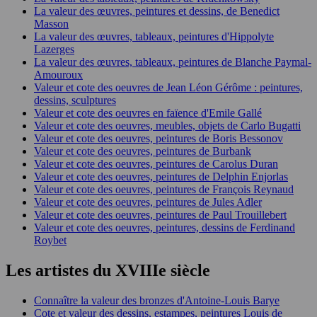
La valeur des œuvres, peintures et dessins, de Benedict
Masson
La valeur des œuvres, tableaux, peintures d'Hippolyte
Lazerges
La valeur des œuvres, tableaux, peintures de Blanche Paymal-
Amouroux
Valeur et cote des oeuvres de Jean Léon Gérôme : peintures,
dessins, sculptures
Valeur et cote des oeuvres en faïence d'Emile Gallé
Valeur et cote des oeuvres, meubles, objets de Carlo Bugatti
Valeur et cote des oeuvres, peintures de Boris Bessonov
Valeur et cote des oeuvres, peintures de Burbank
Valeur et cote des oeuvres, peintures de Carolus Duran
Valeur et cote des oeuvres, peintures de Delphin Enjorlas
Valeur et cote des oeuvres, peintures de François Reynaud
Valeur et cote des oeuvres, peintures de Jules Adler
Valeur et cote des oeuvres, peintures de Paul Trouillebert
Valeur et cote des oeuvres, peintures, dessins de Ferdinand
Roybet
Les artistes du XVIIIe siècle
Connaître la valeur des bronzes d'Antoine-Louis Barye
Cote et valeur des dessins, estampes, peintures Louis de