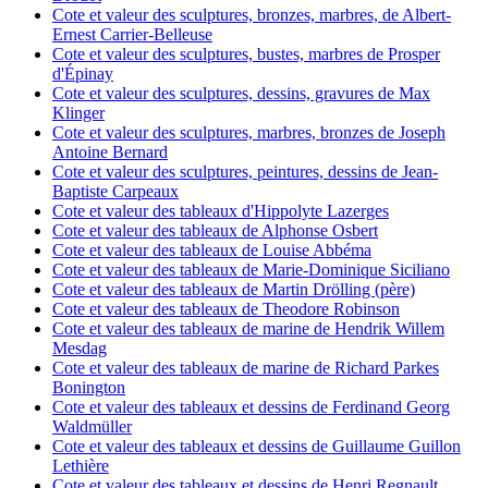
Cote et valeur des sculptures, bronzes, marbres, de Albert-
Ernest Carrier-Belleuse
Cote et valeur des sculptures, bustes, marbres de Prosper
d'Épinay
Cote et valeur des sculptures, dessins, gravures de Max
Klinger
Cote et valeur des sculptures, marbres, bronzes de Joseph
Antoine Bernard
Cote et valeur des sculptures, peintures, dessins de Jean-
Baptiste Carpeaux
Cote et valeur des tableaux d'Hippolyte Lazerges
Cote et valeur des tableaux de Alphonse Osbert
Cote et valeur des tableaux de Louise Abbéma
Cote et valeur des tableaux de Marie-Dominique Siciliano
Cote et valeur des tableaux de Martin Drölling (père)
Cote et valeur des tableaux de Theodore Robinson
Cote et valeur des tableaux de marine de Hendrik Willem
Mesdag
Cote et valeur des tableaux de marine de Richard Parkes
Bonington
Cote et valeur des tableaux et dessins de Ferdinand Georg
Waldmüller
Cote et valeur des tableaux et dessins de Guillaume Guillon
Lethière
Cote et valeur des tableaux et dessins de Henri Regnault