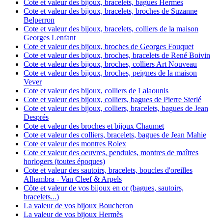
Cote et valeur des bijoux, bracelets, bagues Hermès
Cote et valeur des bijoux, bracelets, broches de Suzanne
Belperron
Cote et valeur des bijoux, bracelets, colliers de la maison
Georges Lenfant
Cote et valeur des bijoux, broches de Georges Fouquet
Cote et valeur des bijoux, broches, bracelets de René Boivin
Cote et valeur des bijoux, broches, colliers Art Nouveau
Cote et valeur des bijoux, broches, peignes de la maison
Vever
Cote et valeur des bijoux, colliers de Lalaounis
Cote et valeur des bijoux, colliers, bagues de Pierre Sterlé
Cote et valeur des bijoux, colliers, bracelets, bagues de Jean
Després
Cote et valeur des broches et bijoux Chaumet
Cote et valeur des colliers, bracelets, bagues de Jean Mahie
Cote et valeur des montres Rolex
Cote et valeur des oeuvres, pendules, montres de maîtres
horlogers (toutes époques)
Cote et valeur des sautoirs, bracelets, boucles d'oreilles
Alhambra - Van Cleef & Arpels
Côte et valeur de vos bijoux en or (bagues, sautoirs,
bracelets...)
La valeur de vos bijoux Boucheron
La valeur de vos bijoux Hermès