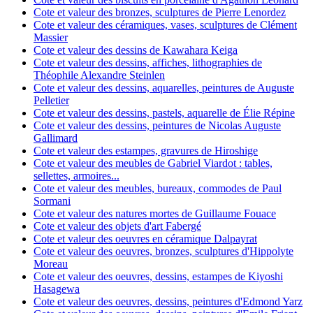
Cote et valeur des bronzes, sculptures de Pierre Lenordez
Cote et valeur des céramiques, vases, sculptures de Clément
Massier
Cote et valeur des dessins de Kawahara Keiga
Cote et valeur des dessins, affiches, lithographies de
Théophile Alexandre Steinlen
Cote et valeur des dessins, aquarelles, peintures de Auguste
Pelletier
Cote et valeur des dessins, pastels, aquarelle de Élie Répine
Cote et valeur des dessins, peintures de Nicolas Auguste
Gallimard
Cote et valeur des estampes, gravures de Hiroshige
Cote et valeur des meubles de Gabriel Viardot : tables,
sellettes, armoires...
Cote et valeur des meubles, bureaux, commodes de Paul
Sormani
Cote et valeur des natures mortes de Guillaume Fouace
Cote et valeur des objets d'art Fabergé
Cote et valeur des oeuvres en céramique Dalpayrat
Cote et valeur des oeuvres, bronzes, sculptures d'Hippolyte
Moreau
Cote et valeur des oeuvres, dessins, estampes de Kiyoshi
Hasagewa
Cote et valeur des oeuvres, dessins, peintures d'Edmond Yarz