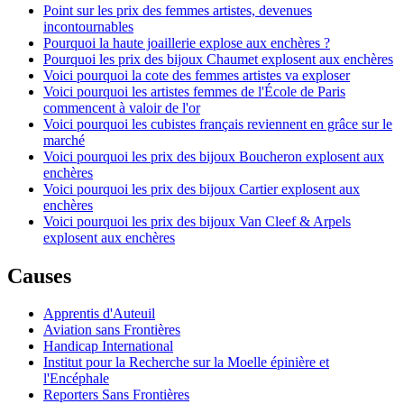
Point sur les prix des femmes artistes, devenues
incontournables
Pourquoi la haute joaillerie explose aux enchères ?
Pourquoi les prix des bijoux Chaumet explosent aux enchères
Voici pourquoi la cote des femmes artistes va exploser
Voici pourquoi les artistes femmes de l'École de Paris
commencent à valoir de l'or
Voici pourquoi les cubistes français reviennent en grâce sur le
marché
Voici pourquoi les prix des bijoux Boucheron explosent aux
enchères
Voici pourquoi les prix des bijoux Cartier explosent aux
enchères
Voici pourquoi les prix des bijoux Van Cleef & Arpels
explosent aux enchères
Causes
Apprentis d'Auteuil
Aviation sans Frontières
Handicap International
Institut pour la Recherche sur la Moelle épinière et
l'Encéphale
Reporters Sans Frontières