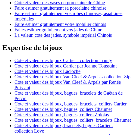
Cote et valeur des vases en porcelaine de Chine
Faire estimer gratuitement sa porcelaine chinoise
Faire estimer gratuitement vos robes chinoises, asiatiques,
impériales
Faire estimer gratuitement votre mobilier chinois
Faites estimer gratuitement vos jades de Chine
La valeur, cote des jades, symbole impérial Chinois
Expertise de bijoux
Cote et valeur des bijoux Cartier - collection Trinity
Cote et valeur des bijoux Cartier par Jeanne Toussaint
Cote et valeur des bijoux Lacloche
Cote et valeur des bijoux Van Cleef & Arpels - collection Zip
Cote et valeur des bijoux Van Cleef & Arpels par Renée
Puissant
Cote et valeur des bijoux, bagues, bracelets de Gaëtan de
Percin
Cote et valeur des bijoux, bagues, bracelets, colliers Cartier
Cote et valeur des bijoux, bagues, colliers Chaumet
Cote et valeur des bijoux, bagues, colliers Zolotas
Cote et valeur des bijoux, bagues, colliers, bracelets Chaumet
Cote et valeur des bijoux, bracelets, bagues Cartier -
collection Love