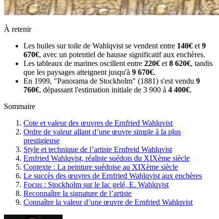
À retenir
Les huiles sur toile de Wahlqvist se vendent entre
140€
et
9
670€
, avec un potentiel de hausse significatif aux enchères.
Les tableaux de marines oscillent entre
220€
et
8 620€
, tandis
que les paysages atteignent jusqu'à
9 670€
.
En 1999, "Panorama de Stockholm" (1881) s'est vendu
9
760€
, dépassant l'estimation initiale de 3 900 à
4 400€
.
Sommaire
Cote et valeur des œuvres de Ernfried Wahlqvist
Ordre de valeur allant d’une œuvre simple à la plus
prestigieuse
Style et technique de l’artiste Ernfreid Wahlqvist
Ernfried Wahlqvist, réaliste suédois du XIXème siècle
Contexte : La peinture suédoise au XIXème siècle
Le succès des œuvres de Ernfried Wahlqvist aux enchères
Focus : Stockholm sur le lac gelé, E. Wahlqvist
Reconnaître la signature de l’artiste
Connaître la valeur d’une œuvre de Ernfried Wahlqvist