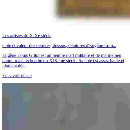
Les artistes du XIXe siècle
Cote et valeur des oeuvres, dessins, peintures d'Eugène Loui...
Eugène Louis Gillot est un peintre d'art militaire et de marine peu
connu mais recherché du XIXème siècle. Sa cote est assez haute et
plutôt stable.
En savoir plus >