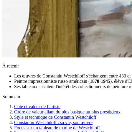
À retenir
Les œuvres de Constantin Westchiloff s'échangent entre 430 et
Peintre impressionniste russo-américain (
1878-1945
), élève d'É
Ses tableaux suscitent l'intérêt des collectionneurs de peinture 
Sommaire
Cote et valeur de l’artiste
Ordre de valeur allant du plus basique au plus prestigieux
Style et technique de Constantin Westchiloff
Constantin Westchiloff : sa vie, son œuvre
Focus sur un tableau de marine de Westchiloff