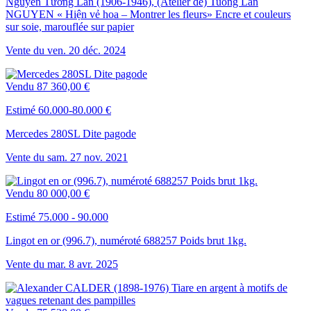
Nguyễn Tường Lân (1906-1946), (Atelier de) Tuong Lan
NGUYEN « Hiện vẻ hoa – Montrer les fleurs» Encre et couleurs
sur soie, marouflée sur papier
Vente du
ven.
20
déc.
2024
Vendu
87 360,00 €
Estimé 60.000-80.000 €
Mercedes 280SL Dite pagode
Vente du
sam.
27
nov.
2021
Vendu
80 000,00 €
Estimé 75.000 - 90.000
Lingot en or (996.7), numéroté 688257 Poids brut 1kg.
Vente du
mar.
8
avr.
2025