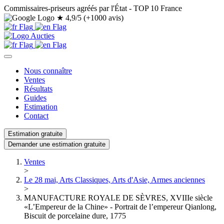
Commissaires-priseurs agréés par l'État - TOP 10 France
★
4,9/5 (+1000 avis)
Nous connaître
Ventes
Résultats
Guides
Estimation
Contact
Estimation gratuite
Demander une estimation gratuite
Ventes
>
Le 28 mai, Arts Classiques, Arts d'Asie, Armes anciennes
>
MANUFACTURE ROYALE DE SÈVRES, XVIIIe siècle
«L’Empereur de la Chine» - Portrait de l’empereur Qianlong,
Biscuit de porcelaine dure, 1775