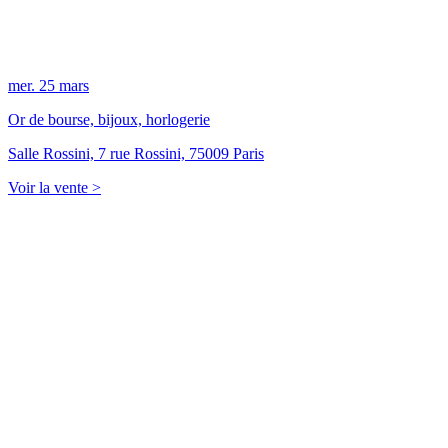
mer.
25
mars
Or de bourse, bijoux, horlogerie
Salle Rossini, 7 rue Rossini, 75009 Paris
Voir la vente >