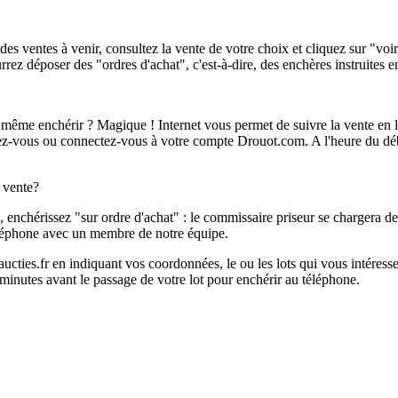
des ventes à venir, consultez la vente de votre choix et cliquez sur "voi
urrez déposer des "ordres d'achat", c'est-à-dire, des enchères instruites 
ême enchérir ? Magique ! Internet vous permet de suivre la vente en l
ivez-vous ou connectez-vous à votre compte Drouot.com. A l'heure du dé
e vente?
e, enchérissez "sur ordre d'achat" : le commissaire priseur se chargera 
éléphone avec un membre de notre équipe.
ties.fr en indiquant vos coordonnées, le ou les lots qui vous intéressent
inutes avant le passage de votre lot pour enchérir au téléphone.