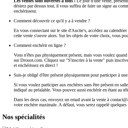
Les ventes sont ouvertes à tous !
Le jour d'une vente, présente
désirez par dessus tout, il vous suffira de faire un signe au com
enchérisseur.
Comment découvrir ce qu'il y a à vendre ?
En vous connectant sur le site d'Auctie's, accédez au calendrier 
cette vente s'ouvre alors. Sur les objets de votre choix, vous po
Comment enchérir en ligne ?
Vous n'êtes pas physiquement présent, mais vous voulez quand m
sur Drouot.com. Cliquez sur "S'inscrire à la vente" puis inscr
et enchérissez en direct !
Suis-je obligé d'être présent physiquement pour participer à un
Si vous voulez participer aux enchères sans être présent en sall
indiqué au préalable. Vous pouvez aussi enchérir en étant au t
Dans les deux cas, envoyez un email avant la vente à contact@auc
votre enchère maximale. A défaut, vous serez rappelé quelques m
Nos spécialités