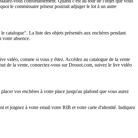
nstallez-vous confortablement. Quand c'est au tour de l'objet que vous
quoi le commissaire priseur pourrait adjuger le lot à un autre
r le catalogue". La liste des objets présentés aux enchères pendant
en votre absence.
ive vidéo, comme si vous y étiez. Accédez au catalogue de la vente
but de la vente, connectez-vous sur Drouot.com, suivez le live vidéo
de placer vos enchères à votre place jusqu'au plafond que vous aurez
 et joignez à votre email votre RIB et votre carte d'identité. Indiquez