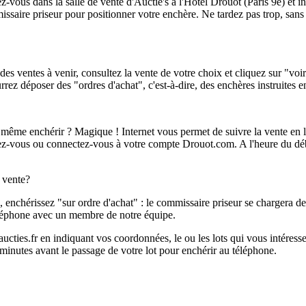
z-vous dans la salle de vente d'Auctie's à l'Hôtel Drouot (Paris 9e) et i
missaire priseur pour positionner votre enchère. Ne tardez pas trop, sans 
des ventes à venir, consultez la vente de votre choix et cliquez sur "voi
urrez déposer des "ordres d'achat", c'est-à-dire, des enchères instruites 
ême enchérir ? Magique ! Internet vous permet de suivre la vente en l
ivez-vous ou connectez-vous à votre compte Drouot.com. A l'heure du dé
e vente?
e, enchérissez "sur ordre d'achat" : le commissaire priseur se chargera 
éléphone avec un membre de notre équipe.
ties.fr en indiquant vos coordonnées, le ou les lots qui vous intéressent
inutes avant le passage de votre lot pour enchérir au téléphone.