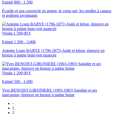
Estimé 800 - 1.500
Écuelle et son couvercle en argent, le corps uni, les oreilles à canaux
et godrons rayonnants
Vendu
1 500,00 €
Estimé 1.500 - 3.000
Antoine Louis BARYE (1796-1875) Aigle et héron, épreuve en
bronze à patine brun-vert nuancée
Vendu
1 200,00 €
Estimé 500 - 1.000
Yves BENOIST-GIRONIERE (1903-1983) Sanglier et ses
marcassins, épreuve en bronze à patine brune
‹
1
2