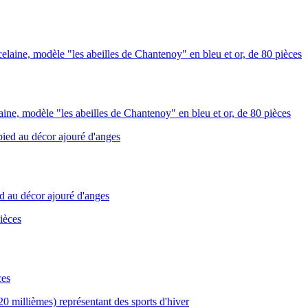
ine, modèle "les abeilles de Chantenoy" en bleu et or, de 80 pièces
d au décor ajouré d'anges
ces