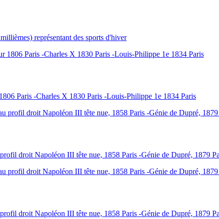
ièmes) représentant des sports d'hiver
806 Paris -Charles X 1830 Paris -Louis-Philippe 1e 1834 Paris
ofil droit Napoléon III tête nue, 1858 Paris -Génie de Dupré, 1879 Pa
ofil droit Napoléon III tête nue, 1858 Paris -Génie de Dupré, 1879 Pa