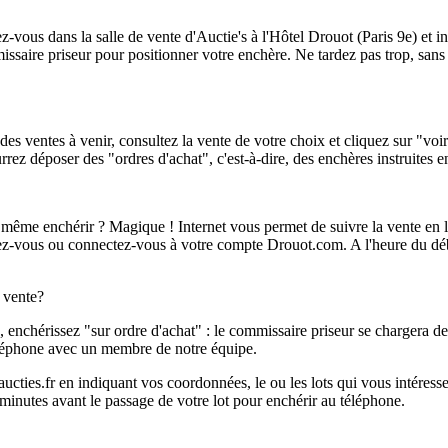
z-vous dans la salle de vente d'Auctie's à l'Hôtel Drouot (Paris 9e) et i
missaire priseur pour positionner votre enchère. Ne tardez pas trop, sans 
des ventes à venir, consultez la vente de votre choix et cliquez sur "voi
urrez déposer des "ordres d'achat", c'est-à-dire, des enchères instruites 
ême enchérir ? Magique ! Internet vous permet de suivre la vente en l
ivez-vous ou connectez-vous à votre compte Drouot.com. A l'heure du dé
e vente?
e, enchérissez "sur ordre d'achat" : le commissaire priseur se chargera 
éléphone avec un membre de notre équipe.
ties.fr en indiquant vos coordonnées, le ou les lots qui vous intéressent
inutes avant le passage de votre lot pour enchérir au téléphone.