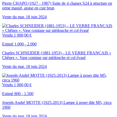
Pierre CHAPO (1927 - 1987) Suite de 4 chaises S24 à structure en
orme massif, assise en cuir brun
Vente du
mar.
18
juin
2024
Vendu
1 000,00 €
Estimé 1.000 - 2.000
Charles SCHNEIDER (1881-1953) – LE VERRE FRANÇAIS «
Chênes ». Vase conique sur piédouche et col évasé
Vente du
mar.
18
juin
2024
Vendu
1 000,00 €
Estimé 800 - 1.500
Joseph-André MOTTE (1925-2013) Lampe à poser dite M5, circa
1960
Vente du
mar.
18
juin
2024