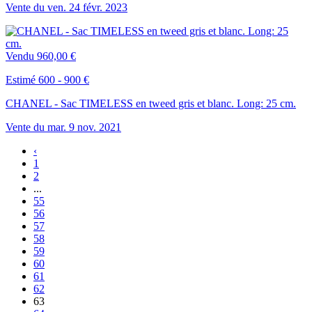
Vente du
ven.
24
févr.
2023
Vendu
960,00 €
Estimé 600 - 900 €
CHANEL - Sac TIMELESS en tweed gris et blanc. Long: 25 cm.
Vente du
mar.
9
nov.
2021
‹
1
2
...
55
56
57
58
59
60
61
62
63