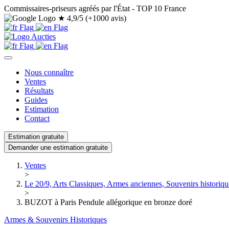
Commissaires-priseurs agréés par l'État - TOP 10 France
★
4,9/5 (+1000 avis)
Nous connaître
Ventes
Résultats
Guides
Estimation
Contact
Estimation gratuite
Demander une estimation gratuite
Ventes
>
Le 20/9, Arts Classiques, Armes anciennes, Souvenirs historiqu
>
BUZOT à Paris Pendule allégorique en bronze doré
Armes & Souvenirs Historiques