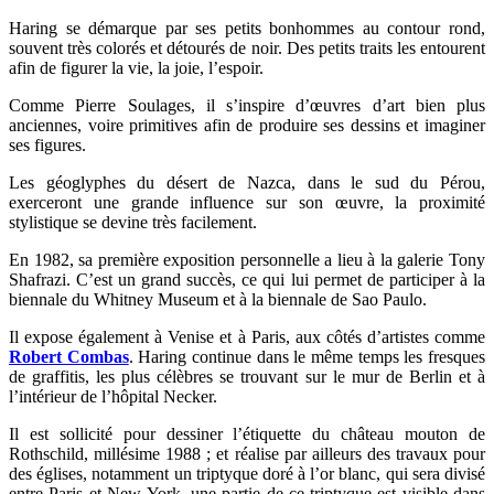
Haring se démarque par ses petits bonhommes au contour rond,
souvent très colorés et détourés de noir. Des petits traits les entourent
afin de figurer la vie, la joie, l’espoir.
Comme Pierre Soulages, il s’inspire d’œuvres d’art bien plus
anciennes, voire primitives afin de produire ses dessins et imaginer
ses figures.
Les géoglyphes du désert de Nazca, dans le sud du Pérou,
exerceront une grande influence sur son œuvre, la proximité
stylistique se devine très facilement.
En 1982, sa première exposition personnelle a lieu à la galerie Tony
Shafrazi. C’est un grand succès, ce qui lui permet de participer à la
biennale du Whitney Museum et à la biennale de Sao Paulo.
Il expose également à Venise et à Paris, aux côtés d’artistes comme
Robert Combas
. Haring continue dans le même temps les fresques
de graffitis, les plus célèbres se trouvant sur le mur de Berlin et à
l’intérieur de l’hôpital Necker.
Il est sollicité pour dessiner l’étiquette du château mouton de
Rothschild, millésime 1988 ; et réalise par ailleurs des travaux pour
des églises, notamment un triptyque doré à l’or blanc, qui sera divisé
entre Paris et New-York, une partie de ce triptyque est visible dans