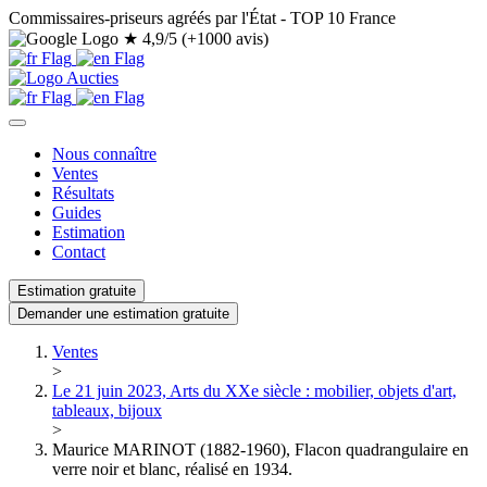
Commissaires-priseurs agréés par l'État - TOP 10 France
★
4,9/5 (+1000 avis)
Nous connaître
Ventes
Résultats
Guides
Estimation
Contact
Estimation gratuite
Demander une estimation gratuite
Ventes
>
Le 21 juin 2023, Arts du XXe siècle : mobilier, objets d'art,
tableaux, bijoux
>
Maurice MARINOT (1882-1960), Flacon quadrangulaire en
verre noir et blanc, réalisé en 1934.