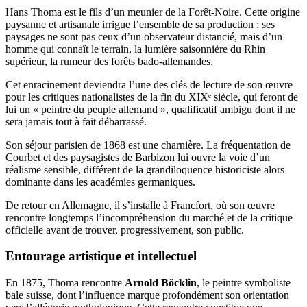
Hans Thoma est le fils d’un meunier de la Forêt-Noire. Cette origine
paysanne et artisanale irrigue l’ensemble de sa production : ses
paysages ne sont pas ceux d’un observateur distancié, mais d’un
homme qui connaît le terrain, la lumière saisonnière du Rhin
supérieur, la rumeur des forêts bado-allemandes.
Cet enracinement deviendra l’une des clés de lecture de son œuvre
pour les critiques nationalistes de la fin du XIXᵉ siècle, qui feront de
lui un « peintre du peuple allemand », qualificatif ambigu dont il ne
sera jamais tout à fait débarrassé.
Son séjour parisien de 1868 est une charnière. La fréquentation de
Courbet et des paysagistes de Barbizon lui ouvre la voie d’un
réalisme sensible, différent de la grandiloquence historiciste alors
dominante dans les académies germaniques.
De retour en Allemagne, il s’installe à Francfort, où son œuvre
rencontre longtemps l’incompréhension du marché et de la critique
officielle avant de trouver, progressivement, son public.
Entourage artistique et intellectuel
En 1875, Thoma rencontre
Arnold Böcklin
, le peintre symboliste
bale suisse, dont l’influence marque profondément son orientation