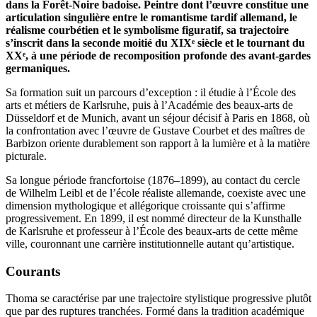
dans la Forêt-Noire badoise. Peintre dont l’œuvre constitue une
articulation singulière entre le romantisme tardif allemand, le
réalisme courbétien et le symbolisme figuratif, sa trajectoire
s’inscrit dans la seconde moitié du XIXᵉ siècle et le tournant du
XXᵉ, à une période de recomposition profonde des avant-gardes
germaniques.
Sa formation suit un parcours d’exception : il étudie à l’École des
arts et métiers de Karlsruhe, puis à l’Académie des beaux-arts de
Düsseldorf et de Munich, avant un séjour décisif à Paris en 1868, où
la confrontation avec l’œuvre de Gustave Courbet et des maîtres de
Barbizon oriente durablement son rapport à la lumière et à la matière
picturale.
Sa longue période francfortoise (1876–1899), au contact du cercle
de Wilhelm Leibl et de l’école réaliste allemande, coexiste avec une
dimension mythologique et allégorique croissante qui s’affirme
progressivement. En 1899, il est nommé directeur de la Kunsthalle
de Karlsruhe et professeur à l’École des beaux-arts de cette même
ville, couronnant une carrière institutionnelle autant qu’artistique.
Courants
Thoma se caractérise par une trajectoire stylistique progressive plutôt
que par des ruptures tranchées. Formé dans la tradition académique