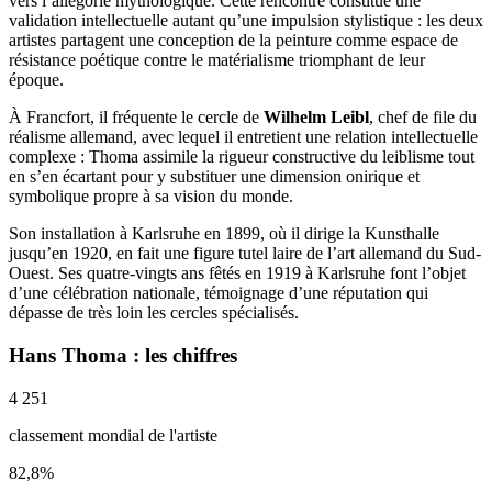
vers l’allégorie mythologique. Cette rencontre constitue une
validation intellectuelle autant qu’une impulsion stylistique : les deux
artistes partagent une conception de la peinture comme espace de
résistance poétique contre le matérialisme triomphant de leur
époque.
À Francfort, il fréquente le cercle de
Wilhelm Leibl
, chef de file du
réalisme allemand, avec lequel il entretient une relation intellectuelle
complexe : Thoma assimile la rigueur constructive du leiblisme tout
en s’en écartant pour y substituer une dimension onirique et
symbolique propre à sa vision du monde.
Son installation à Karlsruhe en 1899, où il dirige la Kunsthalle
jusqu’en 1920, en fait une figure tutel laire de l’art allemand du Sud-
Ouest. Ses quatre-vingts ans fêtés en 1919 à Karlsruhe font l’objet
d’une célébration nationale, témoignage d’une réputation qui
dépasse de très loin les cercles spécialisés.
Hans Thoma : les chiffres
4 251
classement mondial de l'artiste
82,8
%