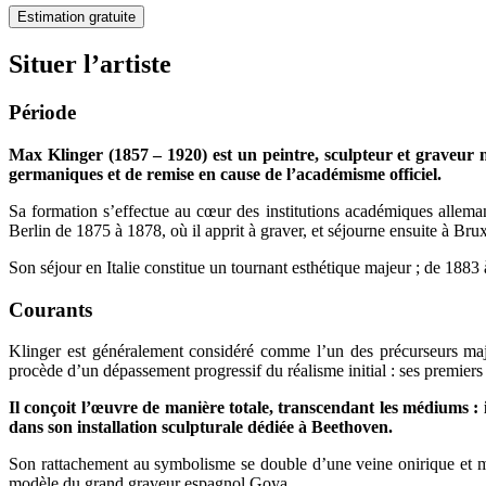
Estimation gratuite
Situer l’artiste
Période
Max Klinger (1857 – 1920) est un peintre, sculpteur et graveur 
germaniques et de remise en cause de l’académisme officiel.
Sa formation s’effectue au cœur des institutions académiques allema
Berlin de 1875 à 1878, où il apprit à graver, et séjourne ensuite à B
Son séjour en Italie constitue un tournant esthétique majeur ; de 1883 à
Courants
Klinger est généralement considéré comme l’un des précurseurs maj
procède d’un dépassement progressif du réalisme initial : ses premiers
Il conçoit l’œuvre de manière totale, transcendant les médiums : i
dans son installation sculpturale dédiée à Beethoven.
Son rattachement au symbolisme se double d’une veine onirique et mor
modèle du grand graveur espagnol Goya.