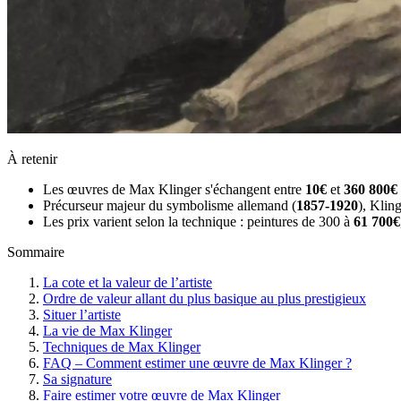
À retenir
Les œuvres de Max Klinger s'échangent entre
10€
et
360 800€
Précurseur majeur du symbolisme allemand (
1857-1920
), Klin
Les prix varient selon la technique : peintures de 300 à
61 700€
Sommaire
La cote et la valeur de l’artiste
Ordre de valeur allant du plus basique au plus prestigieux
Situer l’artiste
La vie de Max Klinger
Techniques de Max Klinger
FAQ – Comment estimer une œuvre de Max Klinger ?
Sa signature
Faire estimer votre œuvre de Max Klinger