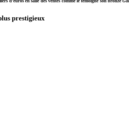
lliers d’euros en salle des ventes comme le témoigne son bronze
Gal
plus prestigieux