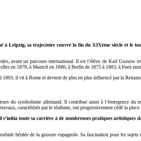
né à Leipzig, sa trajectoire couvre la fin du XIXème siècle et le
ndes, avant un parcours international. Il est l’élève de Karl Gussow e
ruxelles en 1879, à Munich en 1880, à Berlin de 1875 à 1883, à Paris enu
 1893, il vit à Rome et devient de plus en plus influencé par la Renaissa
eurs du symbolisme allemand. Il contribue aussi à l’émergence du m
 travaux, caractérisés par le réalisme, ont progressivement cédé la plac
l s’initia toute sa carrière à de nombreuses pratiques artistiques 
bide héritée de la gravure espagnole. Sa fascination pour les sujets 