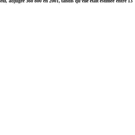
eta,
adjugée 360 800 en 2001, tandis qu’elle était estimée entre 13