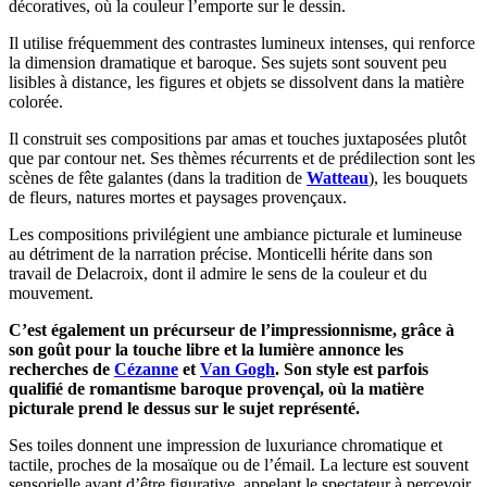
décoratives, où la couleur l’emporte sur le dessin.
Il utilise fréquemment des contrastes lumineux intenses, qui renforce
la dimension dramatique et baroque. Ses sujets sont souvent peu
lisibles à distance, les figures et objets se dissolvent dans la matière
colorée.
Il construit ses compositions par amas et touches juxtaposées plutôt
que par contour net. Ses thèmes récurrents et de prédilection sont les
scènes de fête galantes (dans la tradition de
Watteau
), les bouquets
de fleurs, natures mortes et paysages provençaux.
Les compositions privilégient une ambiance picturale et lumineuse
au détriment de la narration précise. Monticelli hérite dans son
travail de Delacroix, dont il admire le sens de la couleur et du
mouvement.
C’est également un précurseur de l’impressionnisme, grâce à
son goût pour la touche libre et la lumière annonce les
recherches de
Cézanne
et
Van Gogh
. Son style est parfois
qualifié de romantisme baroque provençal, où la matière
picturale prend le dessus sur le sujet représenté.
Ses toiles donnent une impression de luxuriance chromatique et
tactile, proches de la mosaïque ou de l’émail. La lecture est souvent
sensorielle avant d’être figurative, appelant le spectateur à percevoir