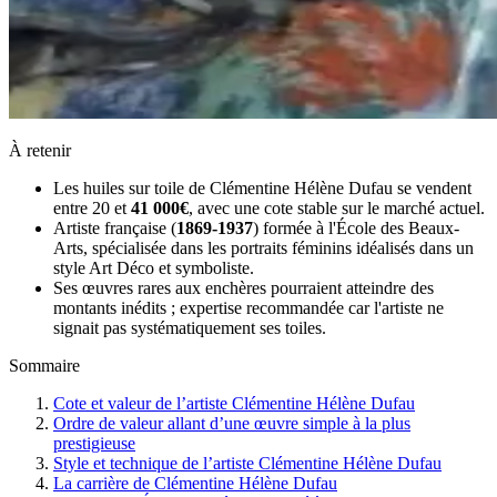
À retenir
Les huiles sur toile de Clémentine Hélène Dufau se vendent
entre 20 et
41 000€
, avec une cote stable sur le marché actuel.
Artiste française (
1869-1937
) formée à l'École des Beaux-
Arts, spécialisée dans les portraits féminins idéalisés dans un
style Art Déco et symboliste.
Ses œuvres rares aux enchères pourraient atteindre des
montants inédits ; expertise recommandée car l'artiste ne
signait pas systématiquement ses toiles.
Sommaire
Cote et valeur de l’artiste Clémentine Hélène Dufau
Ordre de valeur allant d’une œuvre simple à la plus
prestigieuse
Style et technique de l’artiste Clémentine Hélène Dufau
La carrière de Clémentine Hélène Dufau