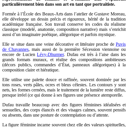
particulièrement bien dans son art en tant que portraitiste.
Formée à l’École des Beaux-Arts dans l’atelier de Gustave Moreau,
elle développe un dessin précis et rigoureux, hérité de la tradition
académique française. Son travail conserve les codes du réalisme
classique (modelé, anatomie, composition narrative) mais s’enrichit
aussi d’un imaginaire poétique, allégorique et parfois mystique.
Elle se situe dans une veine décorative et littéraire proche de
Puvis
de Chavannes
, mais aussi de la première Sécession viennoise ou
encore de Lucien
Lévy-Dhurmer
. Dufau est très à l’aise dans les
grands formats muraux, et réalise des compositions ambitieuses
(décors publics, commandes d’État, panneaux allégoriques) à la
composition claire et hiératique.
Elle utilise une palette douce et raffinée, souvent dominée par les
tons roses, verts pâles, ocres et bleus célestes. Les contours y sont
nets, les formes cernées, mais le traitement de la lumière reste diffus,
presque irréel (ce qui donne à ses figures une présence atemporelle.
Dufau travaille beaucoup avec des figures féminines idéalisées et
sensuelles, des corps élancés et des visages calmes, souvent pensifs
ou absents, dans une posture de contemplation ou d’attente.
La figure féminine incarne souvent chez elle des valeurs spirituelles,