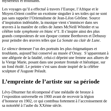
mystérieux et troublants.
Les voyages qu’il a effectué à travers l’Europe, l’Afrique et le
Moyen-Orient confère un exotisme singulier à ses toiles qui ne sont
pas sans rappeler l’Orientalisme de Jean-Léon Gérôme. Source
d’inspiration indéniable, la musique vient s’immiscer dans ses
œuvres à la manière de celles de James McNeill Whistler et sa
célèbre toile
symphonie en blanc n°1
. Il s’inspire ainsi des plus
grands compositeurs de son époque comme Beethoven et Debussy
pour peindre des œuvres telles que
La Sonate au clair de Lune
.
Le silence
demeure l’un des portraits les plus énigmatiques et
troublants, aujourd’hui conservé au musée d’Orsay. S’apparentant à
une allégorie de la fatalité, celui-ci dépeint une femme aux allures de
la Vierge Marie, posant dans une posture frontale et hiératique, sur
un fond étoilé. Le peintre s’est sans doute inspiré de la célèbre
sculpture d’Auguste Préault.
L’empreinte de l’artiste sur sa période
Lévy-Dhurmer fut récompensé d’une médaille de bronze à
l’exposition universelle en 1900 avant de recevoir la légion
d’honneur en 1902, ce qui contribua fortement à l’accroissement de
sa notoriété à l’aube du XXème siècle.