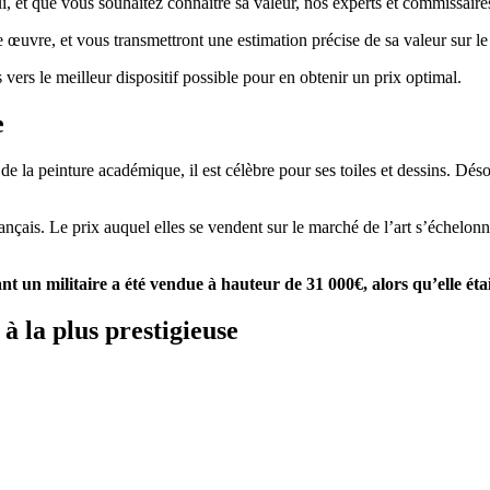
 et que vous souhaitez connaître sa valeur, nos experts et commissaires-p
re œuvre, et vous transmettront une estimation précise de sa valeur sur l
 vers le meilleur dispositif possible pour en obtenir un prix optimal.
ille
e de la peinture académique, il est célèbre pour ses toiles et dessins. D
français. Le prix auquel elles se vendent sur le marché de l’art s’échelo
ant un militaire
a été vendue à hauteur de 31 000€, alors qu’elle étai
à la plus prestigieuse