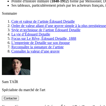
Peintre d'histoire militaire (
1848-1912
) formé par Meissonier, D
Ses tableaux, particulièrement prisés par les acheteurs français,
Sommaire
Cote et valeur de l’artiste Édouard Detaille
Ordre de valeur allant d’une œuvre simple à la plus prestigieuse
Style et technique de l’artiste Édouard Detaille
La vie d’Édouard Detaille
Focus sur Le Rêve, Édouard Detaille, 1888
L’empreinte de Detaille sur son époque
Reconnaître la signature de l’artiste
Connaître la valeur d’une œuvre
Sam TAÏR
Spécialiste du marché de l'art
Contacter