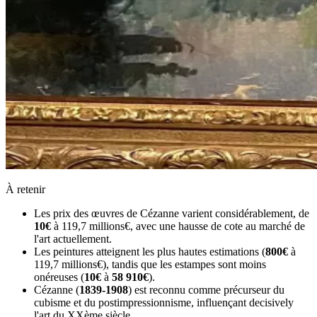
À retenir
Les prix des œuvres de Cézanne varient considérablement, de
10€
à 119,7 millions€, avec une hausse de cote au marché de
l'art actuellement.
Les peintures atteignent les plus hautes estimations (
800€
à
119,7 millions€), tandis que les estampes sont moins
onéreuses (
10€
à
58 910€
).
Cézanne (
1839-1908
) est reconnu comme précurseur du
cubisme et du postimpressionnisme, influençant decisively
l'art du XXème siècle.