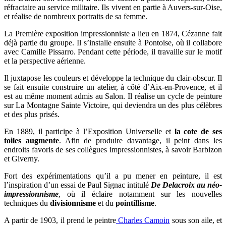
réfractaire au service militaire. Ils vivent en partie à Auvers-sur-Oise,
et réalise de nombreux portraits de sa femme.
La Première exposition impressionniste a lieu en 1874, Cézanne fait
déjà partie du groupe. Il s’installe ensuite à Pontoise, où il collabore
avec Camille Pissarro. Pendant cette période, il travaille sur le motif
et la perspective aérienne.
Il juxtapose les couleurs et développe la technique du clair-obscur. Il
se fait ensuite construire un atelier, à côté d’Aix-en-Provence, et il
est au même moment admis au Salon. Il réalise un cycle de peinture
sur La Montagne Sainte Victoire, qui deviendra un des plus célèbres
et des plus prisés.
En 1889, il participe à l’Exposition Universelle et
la cote de ses
toiles augmente
. Afin de produire davantage, il peint dans les
endroits favoris de ses collègues impressionnistes, à savoir Barbizon
et Giverny.
Fort des expérimentations qu’il a pu mener en peinture, il est
l’inspiration d’un essai de Paul Signac intitulé
De Delacroix au néo-
impressionnisme
, où il éclaire notamment sur les nouvelles
techniques du
divisionnisme
et du
pointillisme
.
A partir de 1903, il prend le peintre
Charles Camoin
sous son aile, et