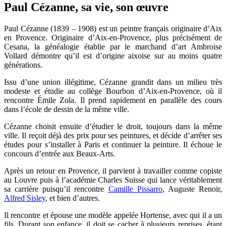
Paul Cézanne, sa vie, son œuvre
Paul Cézanne (1839 – 1908) est un peintre français originaire d’Aix
en Provence. Originaire d’Aix-en-Provence, plus précisément de
Cesana, la généalogie établie par le marchand d’art Ambroise
Vollard démontre qu’il est d’origine aixoise sur au moins quatre
générations.
Issu d’une union illégitime, Cézanne grandit dans un milieu très
modeste et étudie au collège Bourbon d’Aix-en-Provence, où il
rencontre Émile Zola. Il prend rapidement en parallèle des cours
dans l’école de dessin de la même ville.
Cézanne choisit ensuite d’étudier le droit, toujours dans la même
ville. Il reçoit déjà des prix pour ses peintures, et décide d’arrêter ses
études pour s’installer à Paris et continuer la peinture. Il échoue le
concours d’entrée aux Beaux-Arts.
Après un retour en Provence, il parvient à travailler comme copiste
au Louvre puis à l’académie Charles Suisse qui lance véritablement
sa carrière puisqu’il rencontre
Camille Pissarro
, Auguste Renoir,
Alfred Sisley
, et bien d’autres.
Il rencontre et épouse une modèle appelée Hortense, avec qui il a un
fils. Durant son enfance, il doit se cacher à plusieurs reprises, étant