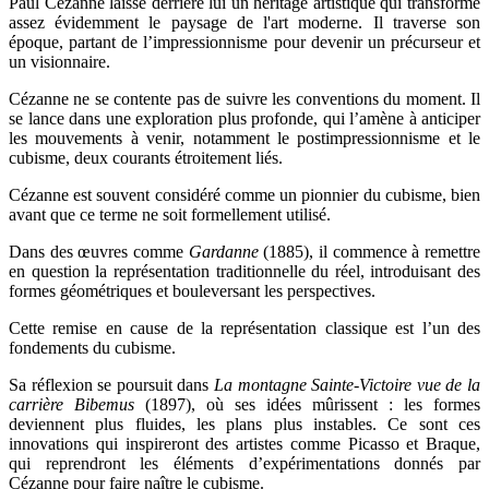
Paul Cézanne laisse derrière lui un héritage artistique qui transforme
assez évidemment le paysage de l'art moderne. Il traverse son
époque, partant de l’impressionnisme pour devenir un précurseur et
un visionnaire.
Cézanne ne se contente pas de suivre les conventions du moment. Il
se lance dans une exploration plus profonde, qui l’amène à anticiper
les mouvements à venir, notamment le postimpressionnisme et le
cubisme, deux courants étroitement liés.
Cézanne est souvent considéré comme un pionnier du cubisme, bien
avant que ce terme ne soit formellement utilisé.
Dans des œuvres comme
Gardanne
(1885), il commence à remettre
en question la représentation traditionnelle du réel, introduisant des
formes géométriques et bouleversant les perspectives.
Cette remise en cause de la représentation classique est l’un des
fondements du cubisme.
Sa réflexion se poursuit dans
La montagne Sainte-Victoire vue de la
carrière
Bibemus
(1897), où ses idées mûrissent : les formes
deviennent plus fluides, les plans plus instables. Ce sont ces
innovations qui inspireront des artistes comme Picasso et Braque,
qui reprendront les éléments d’expérimentations donnés par
Cézanne pour faire naître le cubisme.