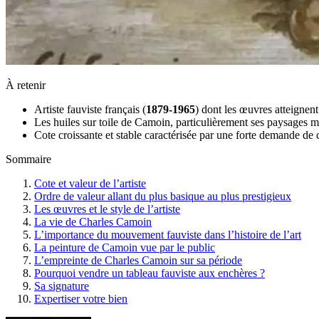
À retenir
Artiste fauviste français (
1879-1965
) dont les œuvres atteignent
Les huiles sur toile de Camoin, particulièrement ses paysages m
Cote croissante et stable caractérisée par une forte demande d
Sommaire
Cote et valeur de l’artiste
Ordre de valeur allant du plus basique au plus prestigieux
Les œuvres et le style de l’artiste
La vie de Charles Camoin
L’importance du mouvement fauviste dans l’histoire de l’art
La peinture de Camoin vue par le public
L’empreinte de Charles Camoin sur sa période
Pourquoi vendre un tableau fauviste aux enchères ?
Sa signature
Expertiser votre bien