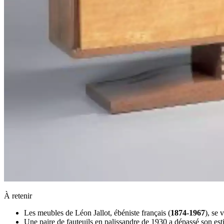
À retenir
Les meubles de Léon Jallot, ébéniste français (
1874-1967
), se 
Une paire de fauteuils en palissandre de 1930 a dépassé son es