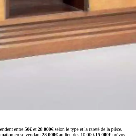
vendent entre
50€
et
28 000€
selon le type et la rareté de la pièce.
timation en se vendant
28 000€
au lieu des 10 000-
15 000€
prévus.