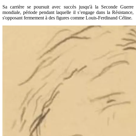
Sa carrière se poursuit avec succès jusqu'à la Seconde Guerre
mondiale, période pendant laquelle il s’engage dans la Résistance,
s'opposant fermement à des figures comme Louis-Ferdinand Céline.