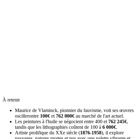
À retenir
Maurice de Vlaminck, pionnier du fauvisme, voit ses œuvres
oscillerontre
100€
et
762 000€
au marché de l'art actuel.
Les peintures à l'huile se négocient entre 400 et
762 245€
,
tandis que les lithographies coûtent de 100 à
6 000€
.
Artiste prolifique du XXe siècle (
1876-1958
), il explore
paysages, natures mortes et nus avec une palette vibrante et