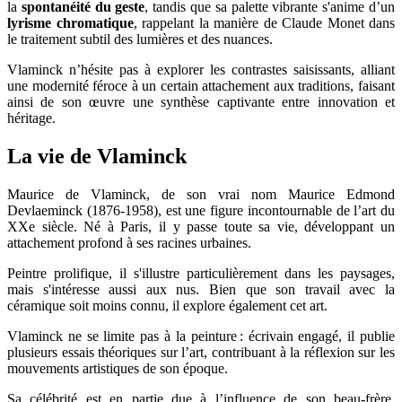
la
spontanéité du geste
, tandis que sa palette vibrante s'anime d’un
lyrisme chromatique
, rappelant la manière de Claude Monet dans
le traitement subtil des lumières et des nuances.
Vlaminck n’hésite pas à explorer les contrastes saisissants, alliant
une modernité féroce à un certain attachement aux traditions, faisant
ainsi de son œuvre une synthèse captivante entre innovation et
héritage.
La vie de Vlaminck
Maurice de Vlaminck, de son vrai nom Maurice Edmond
Devlaeminck (1876-1958), est une figure incontournable de l’art du
XXe siècle. Né à Paris, il y passe toute sa vie, développant un
attachement profond à ses racines urbaines.
Peintre prolifique, il s'illustre particulièrement dans les paysages,
mais s'intéresse aussi aux nus. Bien que son travail avec la
céramique soit moins connu, il explore également cet art.
Vlaminck ne se limite pas à la peinture : écrivain engagé, il publie
plusieurs essais théoriques sur l’art, contribuant à la réflexion sur les
mouvements artistiques de son époque.
Sa célébrité est en partie due à l’influence de son beau-frère,