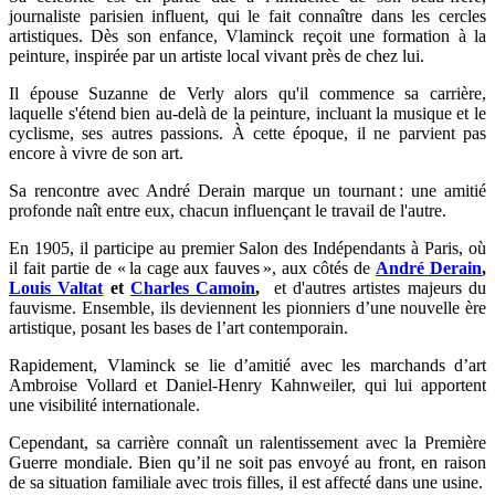
journaliste parisien influent, qui le fait connaître dans les cercles
artistiques. Dès son enfance, Vlaminck reçoit une formation à la
peinture, inspirée par un artiste local vivant près de chez lui.
Il épouse Suzanne de Verly alors qu'il commence sa carrière,
laquelle s'étend bien au-delà de la peinture, incluant la musique et le
cyclisme, ses autres passions. À cette époque, il ne parvient pas
encore à vivre de son art.
Sa rencontre avec André Derain marque un tournant : une amitié
profonde naît entre eux, chacun influençant le travail de l'autre.
En 1905, il participe au premier Salon des Indépendants à Paris, où
il fait partie de « la cage aux fauves », aux côtés de
André
Derain
,
Louis Valtat
et
Charles Camoin
,
et d'autres artistes majeurs du
fauvisme. Ensemble, ils deviennent les pionniers d’une nouvelle ère
artistique, posant les bases de l’art contemporain.
Rapidement, Vlaminck se lie d’amitié avec les marchands d’art
Ambroise Vollard et Daniel-Henry Kahnweiler, qui lui apportent
une visibilité internationale.
Cependant, sa carrière connaît un ralentissement avec la Première
Guerre mondiale. Bien qu’il ne soit pas envoyé au front, en raison
de sa situation familiale avec trois filles, il est affecté dans une usine.