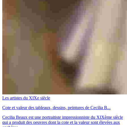
Les artistes du XIXe siècle
Cote et valeur des tableaux, dessins, peintures de Cecilia B...
Cecilia Beaux est une portraitiste impressionniste du XIXème siècle
qui a produit des oeuvres dont la cote et la valeur sont élevées aux