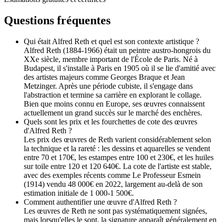
Questions fréquentes
Qui était Alfred Reth et quel est son contexte artistique ?
Alfred Reth (1884-1966) était un peintre austro-hongrois du
XXe siècle, membre important de l'École de Paris. Né à
Budapest, il s'installe à Paris en 1905 où il se lie d'amitié avec
des artistes majeurs comme Georges Braque et Jean
Metzinger. Après une période cubiste, il s'engage dans
l'abstraction et termine sa carrière en explorant le collage.
Bien que moins connu en Europe, ses œuvres connaissent
actuellement un grand succès sur le marché des enchères.
Quels sont les prix et les fourchettes de cote des œuvres
d'Alfred Reth ?
Les prix des œuvres de Reth varient considérablement selon
la technique et la rareté : les dessins et aquarelles se vendent
entre 70 et 170€, les estampes entre 100 et 230€, et les huiles
sur toile entre 120 et 120 640€. La cote de l'artiste est stable,
avec des exemples récents comme Le Professeur Esmein
(1914) vendu 48 000€ en 2022, largement au-delà de son
estimation initiale de 1 000-1 500€.
Comment authentifier une œuvre d'Alfred Reth ?
Les œuvres de Reth ne sont pas systématiquement signées,
mais lorsqu'elles le sont, la signature apparaît généralement en