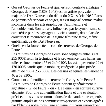
Qui est Georges de Feure et quel est son contexte artistique ?
Georges de Feure (1868-1943) est un artiste polyvalent
majeur de l'Art Nouveau du début du XXe siècle. Né à Paris
de parents néerlandais et belges, il s'est imposé comme maître
incontesté dans les arts graphiques, l'architecture et
l'ameublement. Son œuvre, influencée par le symbolisme, se
caractérise par des paysages aux ciels saturés, des aplats de
couleur et la récurrence de la figure féminine fatale, thème
emblématique de l'Art Nouveau.
Quelle est la fourchette de cote des œuvres de Georges de
Feure ?
Les œuvres de Georges de Feure sont adjugées entre 30 et
255 000€ selon la technique et la provenance. Les huiles sur
toile se situent entre 457 et 249 910€, les estampes entre 22 et
130 000€, tandis que le mobilier, catégorie la plus prisée,
atteint de 400 à 255 000€. Les dessins et aquarelles varient de
46 à 53 830€.
Comment authentifier une œuvre de Georges de Feure ?
Les œuvres de Georges de Feure portent généralement la
signature « G. de Feure » ou « De Feure » en écriture cursive
élégante. Pour une authentification fiable et une évaluation
précise, nous vous recommandons de demander une expertise
gratuite auprès de nos commissaires-priseurs et experts agréés
par l'État via notre formulaire en ligne, qui vous répondront