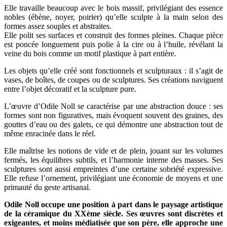
Elle travaille beaucoup avec le bois massif, privilégiant des essence
nobles (ébène, noyer, poirier) qu’elle sculpte à la main selon des
formes assez souples et abstraites.
Elle polit ses surfaces et construit des formes pleines. Chaque pièce
est poncée longuement puis polie à la cire ou à l’huile, révélant la
veine du bois comme un motif plastique à part entière.
Les objets qu’elle créé sont fonctionnels et sculpturaux : il s’agit de
vases, de boîtes, de coupes ou de sculptures. Ses créations naviguent
entre l’objet décoratif et la sculpture pure.
L’œuvre d’Odile Noll se caractérise par une abstraction douce : ses
formes sont non figuratives, mais évoquent souvent des graines, des
gouttes d’eau ou des galets, ce qui démontre une abstraction tout de
même enracinée dans le réel.
Elle maîtrise les notions de vide et de plein, jouant sur les volumes
fermés, les équilibres subtils, et l’harmonie interne des masses. Ses
sculptures sont aussi empreintes d’une certaine sobriété expressive.
Elle refuse l’ornement, privilégiant une économie de moyens et une
primauté du geste artisanal.
Odile Noll occupe une position à part dans le paysage artistique
de la céramique du XXème siècle. Ses œuvres sont discrètes et
exigeantes, et moins médiatisée que son père, elle approche une