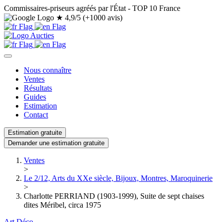
Commissaires-priseurs agréés par l'État - TOP 10 France
★
4,9/5 (+1000 avis)
Nous connaître
Ventes
Résultats
Guides
Estimation
Contact
Estimation gratuite
Demander une estimation gratuite
Ventes
>
Le 2/12, Arts du XXe siècle, Bijoux, Montres, Maroquinerie
>
Charlotte PERRIAND (1903-1999), Suite de sept chaises
dites Méribel, circa 1975
Art Déco