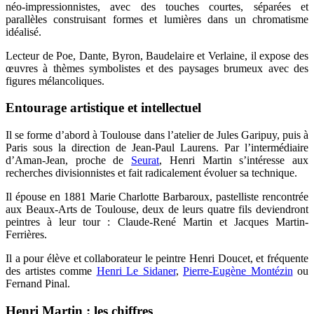
néo-impressionnistes, avec des touches courtes, séparées et
parallèles construisant formes et lumières dans un chromatisme
idéalisé.
Lecteur de Poe, Dante, Byron, Baudelaire et Verlaine, il expose des
œuvres à thèmes symbolistes et des paysages brumeux avec des
figures mélancoliques.
Entourage artistique et intellectuel
Il se forme d’abord à Toulouse dans l’atelier de Jules Garipuy, puis à
Paris sous la direction de Jean-Paul Laurens. Par l’intermédiaire
d’Aman-Jean, proche de
Seurat
, Henri Martin s’intéresse aux
recherches divisionnistes et fait radicalement évoluer sa technique.
Il épouse en 1881 Marie Charlotte Barbaroux, pastelliste rencontrée
aux Beaux-Arts de Toulouse, deux de leurs quatre fils deviendront
peintres à leur tour : Claude-René Martin et Jacques Martin-
Ferrières.
Il a pour élève et collaborateur le peintre Henri Doucet, et fréquente
des artistes comme
Henri Le Sidaner
,
Pierre-Eugène Montézin
ou
Fernand Pinal.
Henri Martin : les chiffres