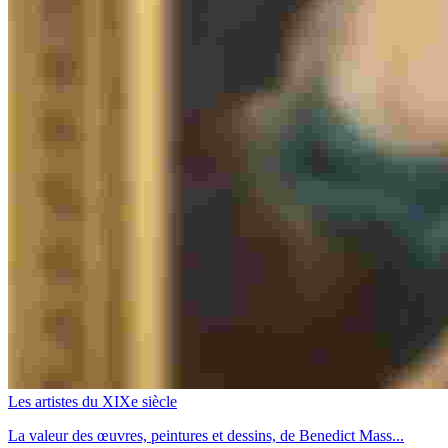
Les artistes du XIXe siècle
La valeur des œuvres, peintures et dessins, de Benedict Mass...