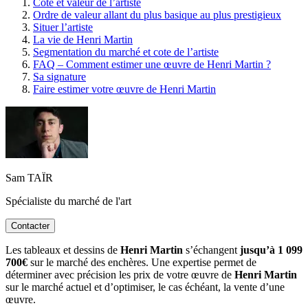
Cote et valeur de l’artiste
Ordre de valeur allant du plus basique au plus prestigieux
Situer l’artiste
La vie de Henri Martin
Segmentation du marché et cote de l’artiste
FAQ – Comment estimer une œuvre de Henri Martin ?
Sa signature
Faire estimer votre œuvre de Henri Martin
Sam TAÏR
Spécialiste du marché de l'art
Contacter
Les tableaux et dessins de
Henri Martin
s’échangent
jusqu’à 1 099
700€
sur le marché des enchères. Une expertise permet de
déterminer avec précision les prix de votre œuvre de
Henri Martin
sur le marché actuel et d’optimiser, le cas échéant, la vente d’une
œuvre.