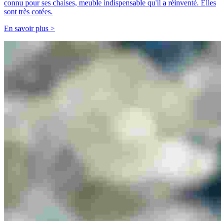
connu pour ses chaises, meuble indispensable qu'il a réinventé. Elles
sont très cotées.
En savoir plus >