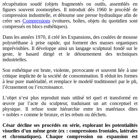
récupération soudé (objets fragmentés ou outils, assemblés en
figures souvent zoomorphes. Il introduit dès 1960 le procédé de
compression industrielle, et détourne une presse hydraulique afin de
créer ses
Compressions
(voitures, boîtes, objets du quotidien sont
compressés en blocs esthétiques).
Dans les années 1970, il créé les Expansions, des coulées de mousse
polyuréthane à prise rapide, qui forment des masses organiques
imprévisibles. Il développe ainsi un langage sculptural fondé sur le
geste, le hasard dirigé et le détournement des techniques
industrielles.
Son esthétique est brute, violente, provocante et souvent liée à une
critique implicite de la société de consommation. Il réduit les formes
à leur pure matérialité, et remplace le modelé traditionnel par le pli,
l’écrasement ou l’excroissance.
L’objet n’est plus reproduit mais utilisé tel quel et transformé en
œuvre par l’acte du sculpteur, traduisant un art conceptuel et
physique. Il refuse toute hiérarchie entre les matériaux dites
« nobles » comme le bronze, et les rebuts ou déchets.
César décline ses procédés en série, explorant les potentialités
visuelles d’un même geste (ex : compressions frontales, latérales
et chromatiques). Chaque compression ou expansion est