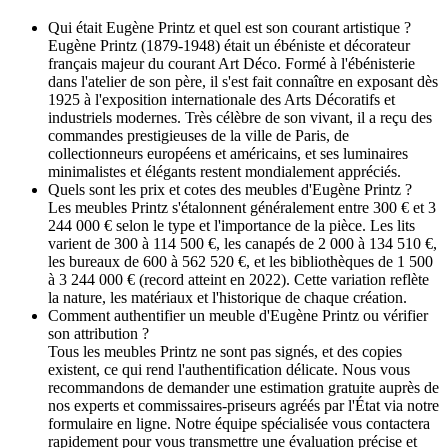
Qui était Eugène Printz et quel est son courant artistique ?
Eugène Printz (1879-1948) était un ébéniste et décorateur
français majeur du courant Art Déco. Formé à l'ébénisterie
dans l'atelier de son père, il s'est fait connaître en exposant dès
1925 à l'exposition internationale des Arts Décoratifs et
industriels modernes. Très célèbre de son vivant, il a reçu des
commandes prestigieuses de la ville de Paris, de
collectionneurs européens et américains, et ses luminaires
minimalistes et élégants restent mondialement appréciés.
Quels sont les prix et cotes des meubles d'Eugène Printz ?
Les meubles Printz s'étalonnent généralement entre 300 € et 3
244 000 € selon le type et l'importance de la pièce. Les lits
varient de 300 à 114 500 €, les canapés de 2 000 à 134 510 €,
les bureaux de 600 à 562 520 €, et les bibliothèques de 1 500
à 3 244 000 € (record atteint en 2022). Cette variation reflète
la nature, les matériaux et l'historique de chaque création.
Comment authentifier un meuble d'Eugène Printz ou vérifier
son attribution ?
Tous les meubles Printz ne sont pas signés, et des copies
existent, ce qui rend l'authentification délicate. Nous vous
recommandons de demander une estimation gratuite auprès de
nos experts et commissaires-priseurs agréés par l'État via notre
formulaire en ligne. Notre équipe spécialisée vous contactera
rapidement pour vous transmettre une évaluation précise et