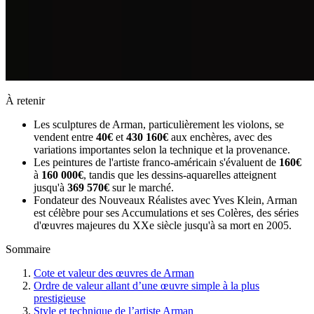
À retenir
Les sculptures de Arman, particulièrement les violons, se
vendent entre
40€
et
430 160€
aux enchères, avec des
variations importantes selon la technique et la provenance.
Les peintures de l'artiste franco-américain s'évaluent de
160€
à
160 000€
, tandis que les dessins-aquarelles atteignent
jusqu'à
369 570€
sur le marché.
Fondateur des Nouveaux Réalistes avec Yves Klein, Arman
est célèbre pour ses Accumulations et ses Colères, des séries
d'œuvres majeures du XXe siècle jusqu'à sa mort en 2005.
Sommaire
Cote et valeur des œuvres de Arman
Ordre de valeur allant d’une œuvre simple à la plus
prestigieuse
Style et technique de l’artiste Arman