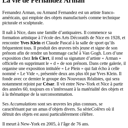
La vie de Fernandez Arman
Fernandez Arman, ou Armand Fernandez est un artiste franco-
américain, qui emploie des objets manufacturés comme technique
picturale et sculpturale.
Il naît à Nice, dans une famille d’antiquaires. Il commence sa
formation artistique à l’école des Arts Décoratifs de Nice en 1928, et
rencontre
Yves Klein
et Claude Pascal à la salle de sport qu’ils
fréquentent tous. Il produit des œuvres très jeune et signe de son
prénom afin de rendre un hommage caché à Van Gogh. Lors d’une
exposition chez
Iris Clert
, il rend sa signature d’artiste « Arman »
officielle en supprimant le « d » de son prénom. Dans cette galerie, il
organise une exposition intitulée « Le Plein » qui fait écho à celle
nommé « Le Vide », présentée deux ans plus tôt par Yves Klein. Il
fonde avec ce dernier le groupe des Nouveaux Réalistes, qui sera
notamment rejoint par
César
. Il vit entre New-York et Nice à partir
des années 60, toujours en s’intéressant à la matérialité des objets et
à la thématique de la surconsommation.
Ses
Accumulations
sont ses œuvres les plus connues, se
caractérisant par un amas d’objets divers. Sa série
Colères
où il
détruit des objets est aussi particulièrement célèbre.
Il meurt à New-York en 2005, à l’âge de 76 ans.