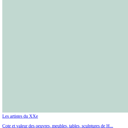
Les artistes du XXe
Cote et valeur des oeuvres, meubles, tables, sculptures de H...