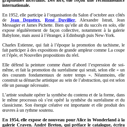
graphismes incertains. Dès lors, elle reçoit une reconnaissance
internationale.
En 1952, elle participe à l’organisation du Salon d’octobre aux côtés
de
Jean Degottex
,
René Duvillier
, Alexandre Istrati, Jean
Messagier et James Pichette. Bien qu’elle ait du succès en solo, elle
expose régulièrement de façon collective, notamment à la galerie
Babylone, mais aussi à l’étranger, à Edinburgh puis New-York.
Charles Estienne, qui fait à l’époque la promotion du tachisme, le
fait participer à des expositions de grande ampleur comme La coupe
et l’épée, et Nouvelles propositions du réel.
Elle défend la peinture comme étant d’abord l’expression de soi-
même, et fait la promotion du surréalisme qui serait, selon elle « un
des courants fondamentaux de notre temps ». Néanmoins, elle
construit sa démarche artistique au sein de l’abstraction, qui est selon
elle un passage nécessaire.
L’artiste souhaite opérer la synthèse du contenu et de la forme, dans
le même processus où s’est opéré la synthèse du surréalisme et du
classicisme. Son énergie créative est importante et elle produit des
œuvres à un rythme soutenu.
En 1954, elle expose de nouveau pour Alice in Wonderland à la
galerie Craven. André Breton, qui préface le catalogue, écrira