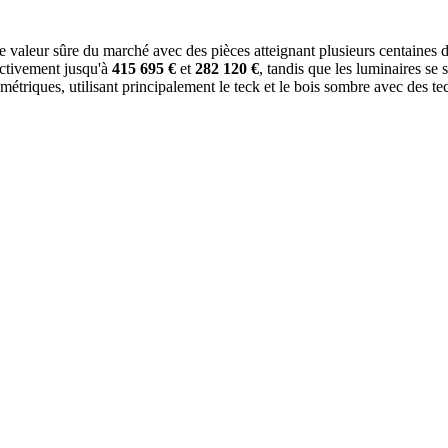
valeur sûre du marché avec des pièces atteignant plusieurs centaines de
pectivement jusqu'à
415 695 €
et
282 120 €
, tandis que les luminaires se 
ymétriques, utilisant principalement le teck et le bois sombre avec des t