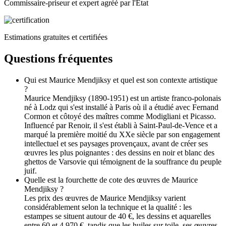
Commissaire-priseur et expert agréé par l'État
Estimations gratuites et certifiées
Questions fréquentes
Qui est Maurice Mendjiksy et quel est son contexte artistique
?
Maurice Mendjiksy (1890-1951) est un artiste franco-polonais
né à Lodz qui s'est installé à Paris où il a étudié avec Fernand
Cormon et côtoyé des maîtres comme Modigliani et Picasso.
Influencé par Renoir, il s'est établi à Saint-Paul-de-Vence et a
marqué la première moitié du XXe siècle par son engagement
intellectuel et ses paysages provençaux, avant de créer ses
œuvres les plus poignantes : des dessins en noir et blanc des
ghettos de Varsovie qui témoignent de la souffrance du peuple
juif.
Quelle est la fourchette de cote des œuvres de Maurice
Mendjiksy ?
Les prix des œuvres de Maurice Mendjiksy varient
considérablement selon la technique et la qualité : les
estampes se situent autour de 40 €, les dessins et aquarelles
entre 60 et 4 970 €, tandis que les huiles sur toile, ses œuvres