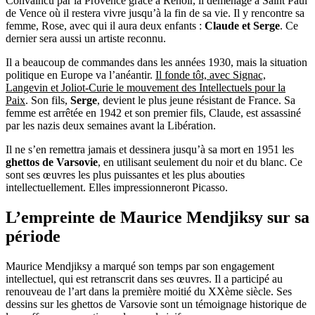
Convaincu par la Provence grâce à Renoir, il déménage à Saint Paul
de Vence où il restera vivre jusqu’à la fin de sa vie. Il y rencontre sa
femme, Rose, avec qui il aura deux enfants :
Claude et Serge
. Ce
dernier sera aussi un artiste reconnu.
Il a beaucoup de commandes dans les années 1930, mais la situation
politique en Europe va l’anéantir.
Il fonde tôt, avec Signac,
Langevin et Joliot-Curie le mouvement des Intellectuels pour la
Paix
. Son fils,
Serge
, devient le plus jeune résistant de France. Sa
femme est arrêtée en 1942 et son premier fils, Claude, est assassiné
par les nazis deux semaines avant la Libération.
Il ne s’en remettra jamais et dessinera jusqu’à sa mort en 1951 les
ghettos de Varsovie
, en utilisant seulement du noir et du blanc. Ce
sont ses œuvres les plus puissantes et les plus abouties
intellectuellement. Elles impressionneront Picasso.
L’empreinte de Maurice Mendjiksy sur sa
période
Maurice Mendjiksy a marqué son temps par son engagement
intellectuel, qui est retranscrit dans ses œuvres. Il a participé au
renouveau de l’art dans la première moitié du XXème siècle. Ses
dessins sur les ghettos de Varsovie sont un témoignage historique de