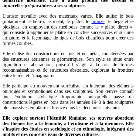
démarche abstraite. Elle a aussi produit des dessins et
aquarelles préparatoires à ses sculptures.
L’artiste travaille avec des matériaux variés. Elle utilise le bois
(notamment le hêtre), le métal, le plâtre, le
bronze
, le liège et le
plexiglas, en employant des méthodes comme le « plâtre direct »,
qui consiste à appliquer le plâtre en couches successives et sur une
armature, et le façonnage de tiges de bois chauffées pour créer des
formes courbes.
Elle réalise des constructions en bois et en métal, caractérisées par
des structures aériennes et géométriques. Son style se situe entre
figuration et abstraction, puisqu’il s’agit à la fois de formes
reconnnaissables et de structures abstraites, explorant la frontière
entre le réel et l’imaginaire.
Elle participe au mouvement surréaliste, en intégrant des éléments
oniriques et symboliques dans ses sculptures. Son œuvre connaît
une évolution stylistique importante puisqu’elle passe de
constructions légères en bois dans les années 1940 à des sculptures
plus massives en plâtre et bronze dans les décennies suivantes.
Elle explore surtout l’identitié féminine, ses œuvres abordent
des thèmes liés à la féminité, à l’érotisme et à la mémoire. Elle
s’inspire des études en sociologie et en ethnologie, intégrant des
motifs et des concepts issus de diverses cultures.