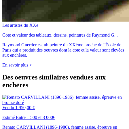
Les artistes du XXe
Cote et valeur des tableaux, dessins, peintures de Raymond G...
Raymond Guerrier est uh peintre du XXème proche de l'École de
Paris qui a produit des oeuvres dont la cote et la valeur sont élevées
aux enchères.
En savoir plus >
Des oeuvres similaires vendues aux
enchères
Vendu
1 950,00 €
Estimé Entre 1 500 et 3 000€
Renato CARVILLANI (1896-1986), femme assise, épreuve en