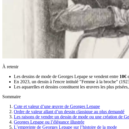
À retenir
Les dessins de mode de Georges Lepape se vendent entre
10€
En 2023, un dessin à l'encre intitulé "Femme à la broche" (1923
Les aquarelles et dessins constituent les œuvres les plus prisées
Sommaire
Cote et valeur d’une œuvre de Georges Lepape
Ordre de valeur allant d’un dessin classique au plus demandé
Les raisons de vendre un dessin de mode ou une création de G
Georges Lepape ou l’élégance illustrée
L’empreinte de Georges Lepape sur l’histoire de la mode