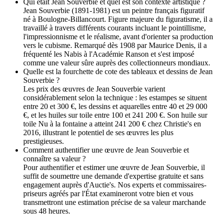
Qui était Jean Souverbie et quel est son contexte artistique ?
Jean Souverbie (1891-1981) est un peintre français figuratif
né à Boulogne-Billancourt. Figure majeure du figuratisme, il a
travaillé à travers différents courants incluant le pointillisme,
l'impressionnisme et le réalisme, avant d'orienter sa production
vers le cubisme. Remarqué dès 1908 par Maurice Denis, il a
fréquenté les Nabis à l'Académie Ranson et s'est imposé
comme une valeur sûre auprès des collectionneurs mondiaux.
Quelle est la fourchette de cote des tableaux et dessins de Jean
Souverbie ?
Les prix des œuvres de Jean Souverbie varient
considérablement selon la technique : les estampes se situent
entre 20 et 300 €, les dessins et aquarelles entre 40 et 29 000
€, et les huiles sur toile entre 100 et 241 200 €. Son huile sur
toile Nu à la fontaine a atteint 241 200 € chez Christie's en
2016, illustrant le potentiel de ses œuvres les plus
prestigieuses.
Comment authentifier une œuvre de Jean Souverbie et
connaître sa valeur ?
Pour authentifier et estimer une œuvre de Jean Souverbie, il
suffit de soumettre une demande d'expertise gratuite et sans
engagement auprès d'Auctie's. Nos experts et commissaires-
priseurs agréés par l'État examineront votre bien et vous
transmettront une estimation précise de sa valeur marchande
sous 48 heures.