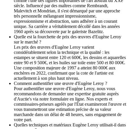
comme l'une des figures importantes de l'art abstrait du XXe
siècle. Influencé par des maîtres comme Rembrandt,
Malevitch et Mondrian, il s'est démarqué par une approche
très personnelle mélangeant impressionnisme,
expressionnisme et abstraction, sans adhérer à un courant
unique. Sa carrière a véritablement décollé dans les années
1960 après sa découverte par le galeriste Bazelitz.
Quelle est la fourchette de prix des œuvres d'Eugène Leroy
sur le marché ?
Les prix des œuvres d'Eugène Leroy varient
considérablement selon la technique et la qualité : les
estampes se situent entre 120 et 600€, les dessins et aquarelles
entre 90 et 9 500€, et les huiles sur toile entre 500 et 80 000€.
Une composition majeure de 1997 a atteint 80 000€ aux
enchères en 2022, confirmant que la cote de l'artiste est
actuellement à son plus haut niveau.
Comment authentifier une œuvre d'Eugène Leroy ?
Pour authentifier une œuvre d'Eugène Leroy, nous vous
recommandons de demander une expertise gratuite auprès
d'Auctie's via notre formulaire en ligne. Nos experts et
commissaires-priseurs agréés par l'État examineront l'œuvre et
vous transmettront une estimation précise de sa valeur
marchande dans un délai de 48 heures, sans engagement de
votre part.
Quelles techniques et matériaux Eugène Leroy utilisait-il dans