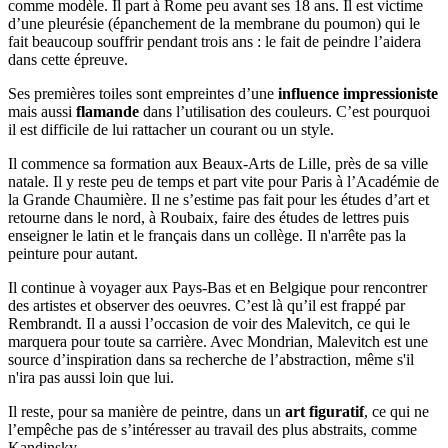
comme modèle. Il part à Rome peu avant ses 18 ans. Il est victime
d’une pleurésie (épanchement de la membrane du poumon) qui le
fait beaucoup souffrir pendant trois ans : le fait de peindre l’aidera
dans cette épreuve.
Ses premières toiles sont empreintes d’une
influence impressioniste
mais aussi
flamande
dans l’utilisation des couleurs. C’est pourquoi
il est difficile de lui rattacher un courant ou un style.
Il commence sa formation aux Beaux-Arts de Lille, près de sa ville
natale. Il y reste peu de temps et part vite pour Paris à l’Académie de
la Grande Chaumière. Il ne s’estime pas fait pour les études d’art et
retourne dans le nord, à Roubaix, faire des études de lettres puis
enseigner le latin et le français dans un collège. Il n'arrête pas la
peinture pour autant.
Il continue à voyager aux Pays-Bas et en Belgique pour rencontrer
des artistes et observer des oeuvres. C’est là qu’il est frappé par
Rembrandt. Il a aussi l’occasion de voir des Malevitch, ce qui le
marquera pour toute sa carrière. Avec Mondrian, Malevitch est une
source d’inspiration dans sa recherche de l’abstraction, même s'il
n'ira pas aussi loin que lui.
Il reste, pour sa manière de peintre, dans un
art figuratif
, ce qui ne
l’empêche pas de s’intéresser au travail des plus abstraits, comme
Kandinsky.