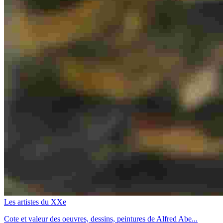
Les artistes du XXe
Cote et valeur des oeuvres, dessins, peintures de Alfred Abe...