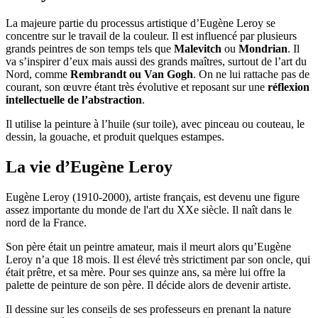
La majeure partie du processus artistique d’Eugène Leroy se
concentre sur le travail de la couleur. Il est influencé par plusieurs
grands peintres de son temps tels que
Malevitch
ou
Mondrian
. Il
va s’inspirer d’eux mais aussi des grands maîtres, surtout de l’art du
Nord, comme
Rembrandt ou Van Gogh
. On ne lui rattache pas de
courant, son œuvre étant très évolutive et reposant sur une
réflexion
intellectuelle de l’abstraction
.
Il utilise la peinture à l’huile (sur toile), avec pinceau ou couteau, le
dessin, la gouache, et produit quelques estampes.
La vie d’Eugène Leroy
Eugène Leroy (1910-2000), artiste français, est devenu une figure
assez importante du monde de l'art du XXe siècle. Il naît dans le
nord de la France.
Son père était un peintre amateur, mais il meurt alors qu’Eugène
Leroy n’a que 18 mois. Il est élevé très strictiment par son oncle, qui
était prêtre, et sa mère. Pour ses quinze ans, sa mère lui offre la
palette de peinture de son père. Il décide alors de devenir artiste.
Il dessine sur les conseils de ses professeurs en prenant la nature