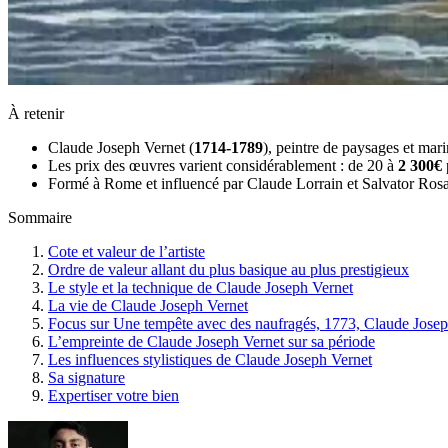
À retenir
Claude Joseph Vernet (
1714-1789
), peintre de paysages et mari
Les prix des œuvres varient considérablement : de 20 à
2 300€
Formé à Rome et influencé par Claude Lorrain et Salvator Rosa, V
Sommaire
Cote et valeur de l’artiste
Ordre de valeur allant du plus basique au plus prestigieux
Le style et la technique de Claude Joseph Vernet
La vie de Claude Joseph Vernet
Focus sur Une tempête avec des naufragés, 1773, Claude Josep
L’empreinte de Claude Joseph Vernet sur sa période
Les influences stylistiques de Claude Joseph Vernet
Sa signature
Expertiser votre bien