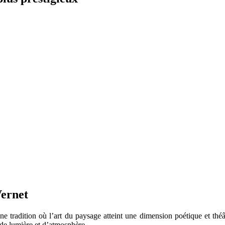
Vernet
ne tradition où l’art du paysage atteint une dimension poétique et théâ
s de lumière et d’atmosphère.