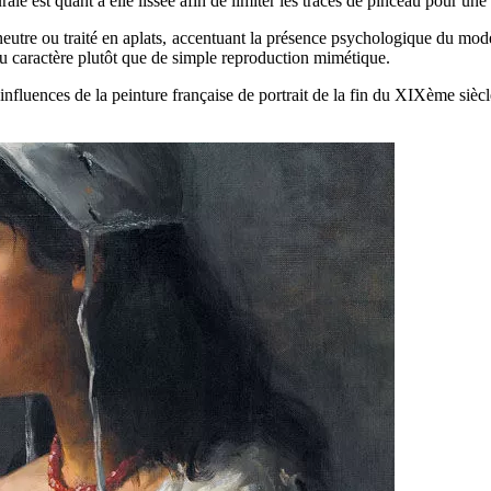
rale est quant à elle lissée afin de limiter les traces de pinceau pour une 
 neutre ou traité en aplats, accentuant la présence psychologique du modèl
 caractère plutôt que de simple reproduction mimétique.
nfluences de la peinture française de portrait de la fin du XIXème sièc