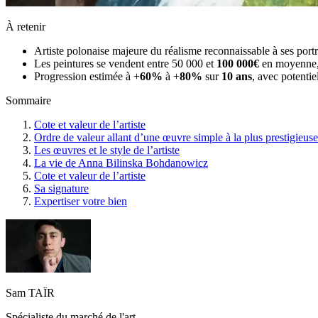
À retenir
Artiste polonaise majeure du réalisme reconnaissable à ses port
Les peintures se vendent entre 50 000 et
100 000€
en moyenne, 
Progression estimée à +
60%
à +
80%
sur
10 ans
, avec potentie
Sommaire
Cote et valeur de l’artiste
Ordre de valeur allant d’une œuvre simple à la plus prestigieuse
Les œuvres et le style de l’artiste
La vie de Anna Bilinska Bohdanowicz
Cote et valeur de l’artiste
Sa signature
Expertiser votre bien
Sam TAÏR
Spécialiste du marché de l'art