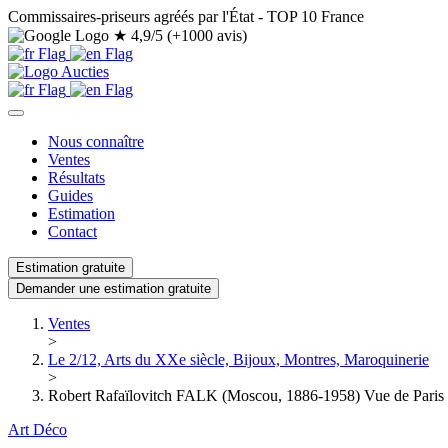
Commissaires-priseurs agréés par l'État - TOP 10 France
★
4,9/5 (+1000 avis)
Nous connaître
Ventes
Résultats
Guides
Estimation
Contact
Estimation gratuite
Demander une estimation gratuite
Ventes
>
Le 2/12, Arts du XXe siècle, Bijoux, Montres, Maroquinerie
>
Robert Rafaïlovitch FALK (Moscou, 1886-1958) Vue de Paris l
Art Déco