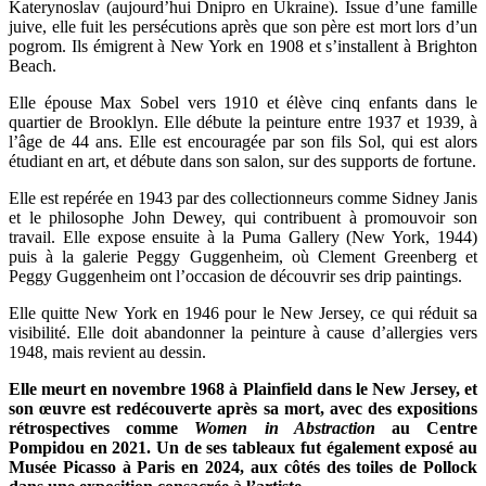
Katerynoslav (aujourd’hui Dnipro en Ukraine). Issue d’une famille
juive, elle fuit les persécutions après que son père est mort lors d’un
pogrom. Ils émigrent à New York en 1908 et s’installent à Brighton
Beach.
Elle épouse Max Sobel vers 1910 et élève cinq enfants dans le
quartier de Brooklyn. Elle débute la peinture entre 1937 et 1939, à
l’âge de 44 ans. Elle est encouragée par son fils Sol, qui est alors
étudiant en art, et débute dans son salon, sur des supports de fortune.
Elle est repérée en 1943 par des collectionneurs comme Sidney Janis
et le philosophe John Dewey, qui contribuent à promouvoir son
travail. Elle expose ensuite à la Puma Gallery (New York, 1944)
puis à la galerie Peggy Guggenheim, où Clement Greenberg et
Peggy Guggenheim ont l’occasion de découvrir ses drip paintings.
Elle quitte New York en 1946 pour le New Jersey, ce qui réduit sa
visibilité. Elle doit abandonner la peinture à cause d’allergies vers
1948, mais revient au dessin.
Elle meurt en novembre 1968 à Plainfield dans le New Jersey, et
son œuvre est redécouverte après sa mort, avec des expositions
rétrospectives comme
Women in Abstraction
au Centre
Pompidou en 2021. Un de ses tableaux fut également exposé au
Musée Picasso à Paris en 2024, aux côtés des toiles de Pollock