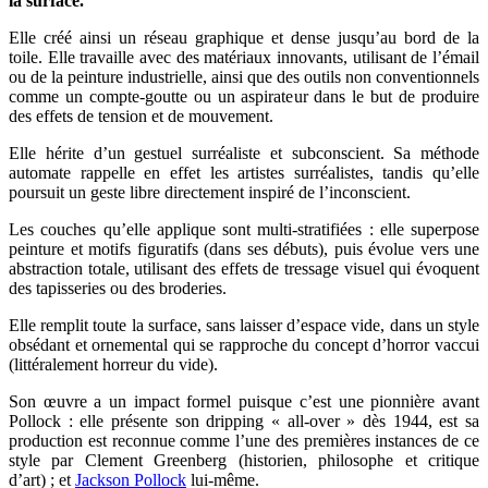
la surface.
Elle créé ainsi un réseau graphique et dense jusqu’au bord de la
toile. Elle travaille avec des matériaux innovants, utilisant de l’émail
ou de la peinture industrielle, ainsi que des outils non conventionnels
comme un compte-goutte ou un aspirateur dans le but de produire
des effets de tension et de mouvement.
Elle hérite d’un gestuel surréaliste et subconscient. Sa méthode
automate rappelle en effet les artistes surréalistes, tandis qu’elle
poursuit un geste libre directement inspiré de l’inconscient.
Les couches qu’elle applique sont multi-stratifiées : elle superpose
peinture et motifs figuratifs (dans ses débuts), puis évolue vers une
abstraction totale, utilisant des effets de tressage visuel qui évoquent
des tapisseries ou des broderies.
Elle remplit toute la surface, sans laisser d’espace vide, dans un style
obsédant et ornemental qui se rapproche du concept d’horror vaccui
(littéralement horreur du vide).
Son œuvre a un impact formel puisque c’est une pionnière avant
Pollock : elle présente son dripping « all-over » dès 1944, est sa
production est reconnue comme l’une des premières instances de ce
style par Clement Greenberg (historien, philosophe et critique
d’art) ; et
Jackson Pollock
lui-même.