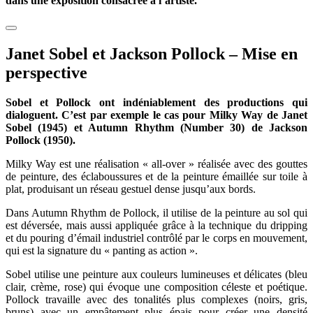
dans une exposition consacrée à l’artiste.
Janet Sobel et Jackson Pollock – Mise en
perspective
Sobel et Pollock ont indéniablement des productions qui
dialoguent. C’est par exemple le cas pour Milky Way de Janet
Sobel (1945) et Autumn Rhythm (Number 30) de Jackson
Pollock (1950).
Milky Way est une réalisation « all-over » réalisée avec des gouttes
de peinture, des éclaboussures et de la peinture émaillée sur toile à
plat, produisant un réseau gestuel dense jusqu’aux bords.
Dans Autumn Rhythm de Pollock, il utilise de la peinture au sol qui
est déversée, mais aussi appliquée grâce à la technique du dripping
et du pouring d’émail industriel contrôlé par le corps en mouvement,
qui est la signature du « panting as action ».
Sobel utilise une peinture aux couleurs lumineuses et délicates (bleu
clair, crème, rose) qui évoque une composition céleste et poétique.
Pollock travaille avec des tonalités plus complexes (noirs, gris,
bruns) avec un empâtement plus épais pour créer une densité