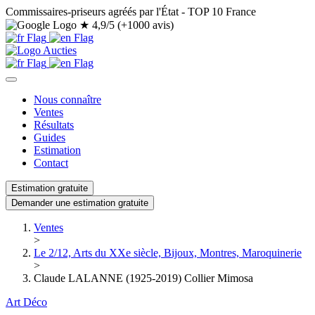
Commissaires-priseurs agréés par l'État - TOP 10 France
★
4,9/5 (+1000 avis)
Nous connaître
Ventes
Résultats
Guides
Estimation
Contact
Estimation gratuite
Demander une estimation gratuite
Ventes
>
Le 2/12, Arts du XXe siècle, Bijoux, Montres, Maroquinerie
>
Claude LALANNE (1925-2019) Collier Mimosa
Art Déco