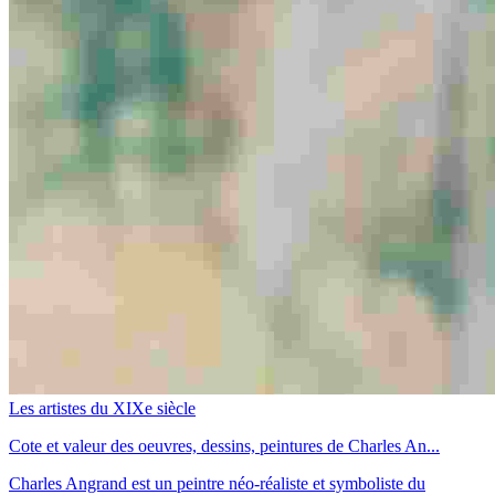
Les artistes du XIXe siècle
Cote et valeur des oeuvres, dessins, peintures de Charles An...
Charles Angrand est un peintre néo-réaliste et symboliste du