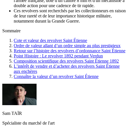
l'armée française, doté d'un calibre 8 mm et d'un mécanisme à
double action pour une cadence de tir rapide.
Ces revolvers sont recherchés par les collectionneurs en raison
de leur rareté et de leur importance historique militaire,
notamment durant la Grande Guerre.
Sommaire
Cote et valeur des revolver Saint Étienne
Ordre de valeur allant d’un ordre simple au plus prestigieux
Retour sur l’histoire des revolvers d’ordonnance Saint Étienne
Point Histoire : Le revolver 1892 pendant Verdun
Composition scientifique des revolvers Saint Étienne 1892
L’intérêt de vendre et d’acheter des revolvers Saint Étienne
aux enchères
Connaître la valeur d’un revolver Saint Étienne
Sam TAÏR
Spécialiste du marché de l'art