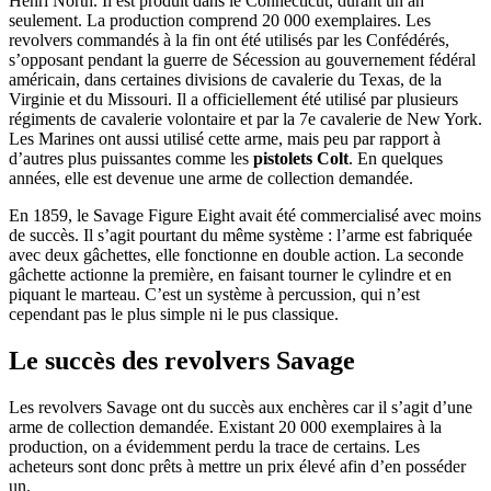
Henri North. Il est produit dans le Connecticut, durant un an
seulement. La production comprend 20 000 exemplaires. Les
revolvers commandés à la fin ont été utilisés par les Confédérés,
s’opposant pendant la guerre de Sécession au gouvernement fédéral
américain, dans certaines divisions de cavalerie du Texas, de la
Virginie et du Missouri. Il a officiellement été utilisé par plusieurs
régiments de cavalerie volontaire et par la 7e cavalerie de New York.
Les Marines ont aussi utilisé cette arme, mais peu par rapport à
d’autres plus puissantes comme les
pistolets Colt
. En quelques
années, elle est devenue une arme de collection demandée.
En 1859, le Savage Figure Eight avait été commercialisé avec moins
de succès. Il s’agit pourtant du même système : l’arme est fabriquée
avec deux gâchettes, elle fonctionne en double action. La seconde
gâchette actionne la première, en faisant tourner le cylindre et en
piquant le marteau. C’est un système à percussion, qui n’est
cependant pas le plus simple ni le pus classique.
Le succès des revolvers Savage
Les revolvers Savage ont du succès aux enchères car il s’agit d’une
arme de collection demandée. Existant 20 000 exemplaires à la
production, on a évidemment perdu la trace de certains. Les
acheteurs sont donc prêts à mettre un prix élevé afin d’en posséder
un.