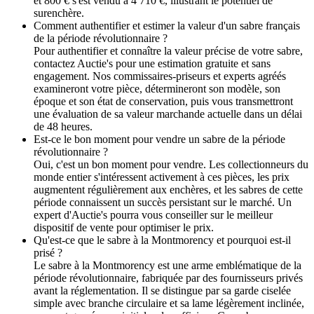
et 800 € s'est vendu à 4 710 €, illustrant le potentiel de
surenchère.
Comment authentifier et estimer la valeur d'un sabre français
de la période révolutionnaire ?
Pour authentifier et connaître la valeur précise de votre sabre,
contactez Auctie's pour une estimation gratuite et sans
engagement. Nos commissaires-priseurs et experts agréés
examineront votre pièce, détermineront son modèle, son
époque et son état de conservation, puis vous transmettront
une évaluation de sa valeur marchande actuelle dans un délai
de 48 heures.
Est-ce le bon moment pour vendre un sabre de la période
révolutionnaire ?
Oui, c'est un bon moment pour vendre. Les collectionneurs du
monde entier s'intéressent activement à ces pièces, les prix
augmentent régulièrement aux enchères, et les sabres de cette
période connaissent un succès persistant sur le marché. Un
expert d'Auctie's pourra vous conseiller sur le meilleur
dispositif de vente pour optimiser le prix.
Qu'est-ce que le sabre à la Montmorency et pourquoi est-il
prisé ?
Le sabre à la Montmorency est une arme emblématique de la
période révolutionnaire, fabriquée par des fournisseurs privés
avant la réglementation. Il se distingue par sa garde ciselée
simple avec branche circulaire et sa lame légèrement inclinée,